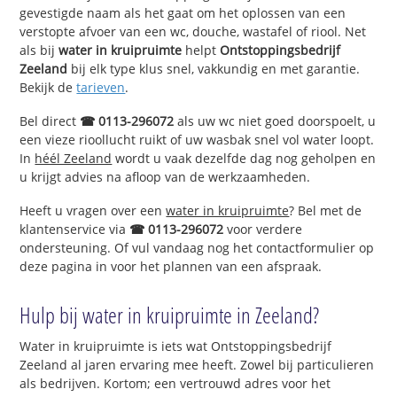
gevestigde naam als het gaat om het oplossen van een
verstopte afvoer van een wc, douche, wastafel of riool. Net
als bij
water in kruipruimte
helpt
Ontstoppingsbedrijf
Zeeland
bij elk type klus snel, vakkundig en met garantie.
Bekijk de
tarieven
.
Bel direct
☎ 0113-296072
als uw wc niet goed doorspoelt, u
een vieze rioollucht ruikt of uw wasbak snel vol water loopt.
In
héél Zeeland
wordt u vaak dezelfde dag nog geholpen en
u krijgt advies na afloop van de werkzaamheden.
Heeft u vragen over een
water in kruipruimte
? Bel met de
klantenservice via
☎ 0113-296072
voor verdere
ondersteuning. Of vul vandaag nog het contactformulier op
deze pagina in voor het plannen van een afspraak.
Hulp bij water in kruipruimte in Zeeland?
Water in kruipruimte is iets wat Ontstoppingsbedrijf
Zeeland al jaren ervaring mee heeft. Zowel bij particulieren
als bedrijven. Kortom; een vertrouwd adres voor het