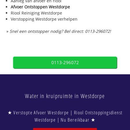
Aanleg van afvoer en riool
Afvoer Ontstoppen Westdorpe
Riool Reiniging Westdorpe
Verstopping Westdorpe verhelpen
»
Snel een ontstopper nodig? Bel direct: 0113-296072!
0113-296072
Water in kruipruimte in Westdorpe
★ Verstopte Afvoer Westdorpe | Riool Ontstoppingsdienst
Westdorpe | Nu Bereikbaar ★